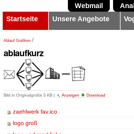
Direkt
Benutzerspezifische
Sektionen
Webmail
Ana
zum
Werkzeuge
Startseite
Unsere Angebote
Vo
Inhalt
|
/
Ablauf Grafiken
Direkt
ablaufkurz
zur
Navigation
Bild in Originalgröße
5 KB
|
Anzeigen
Download
Navigation
zaehlwerk fav.ico
logo groß