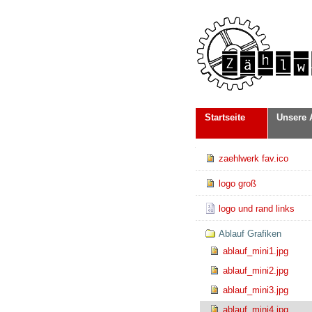
Direkt
Benutzerspezifische
zum
Werkzeuge
Inhalt
|
Direkt
zur
Navigation
Sektionen
Startseite
Unsere 
Navigation
zaehlwerk fav.ico
logo groß
logo und rand links
Ablauf Grafiken
ablauf_mini1.jpg
ablauf_mini2.jpg
ablauf_mini3.jpg
ablauf_mini4.jpg