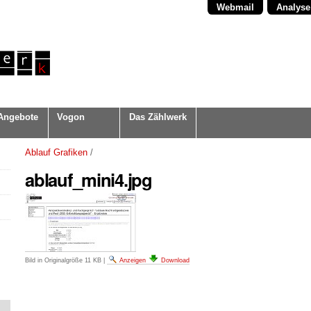
Webmail
Analyse
Angebote
Vogon
Das Zählwerk
Ablauf Grafiken
/
ablauf_mini4.jpg
Bild in Originalgröße
11 KB
|
Anzeigen
Download