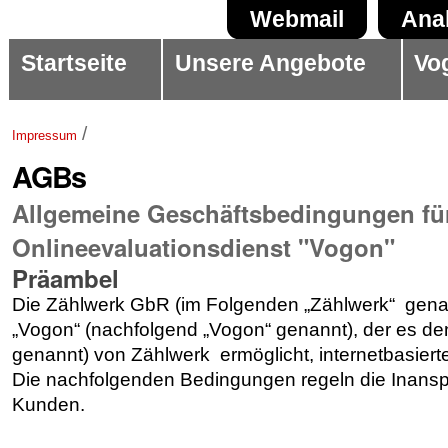
Direkt
Benutzerspezifische
Sektionen
Webmail
Ana
zum
Werkzeuge
Startseite
Unsere Angebote
Vo
Inhalt
|
/
Impressum
Direkt
AGBs
zur
Navigation
Allgemeine Geschäftsbedingungen für
Onlineevaluationsdienst "Vogon"
Präambel
Die Zählwerk GbR (im Folgenden „Zählwerk“ genan
„Vogon“ (nachfolgend „Vogon“ genannt), der es 
genannt) von Zählwerk ermöglicht, internetbasiert
Die nachfolgenden Bedingungen regeln die Inan
Kunden.