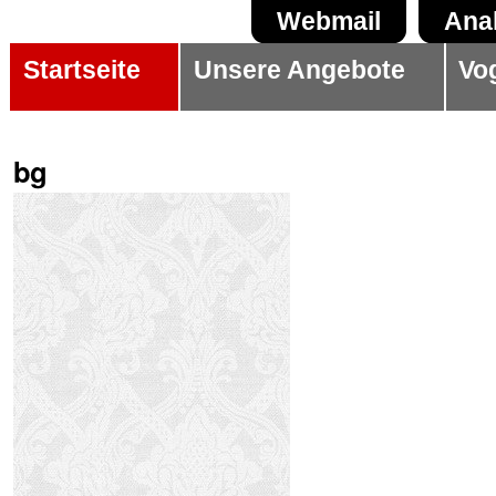
Direkt
Benutzerspezifische
Sektionen
Webmail
Ana
zum
Werkzeuge
Startseite
Unsere Angebote
Vo
Inhalt
|
Direkt
bg
zur
Navigation