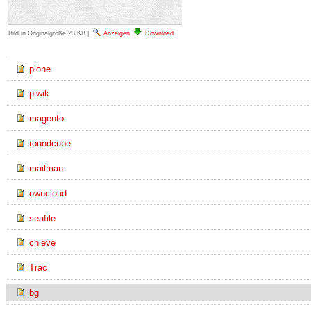
Bild in Originalgröße
23 KB
|
Anzeigen
Download
Navigation
plone
piwik
magento
roundcube
mailman
owncloud
seafile
chieve
Trac
bg