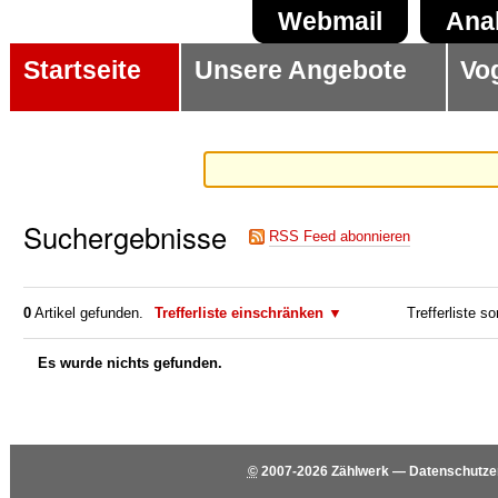
Direkt
Benutzerspezifische
Sektionen
Webmail
Ana
zum
Werkzeuge
Startseite
Unsere Angebote
Vo
Inhalt
|
Direkt
zur
Navigation
Suchergebnisse
RSS Feed abonnieren
0
Artikel gefunden.
Trefferliste einschränken
Trefferliste so
Es wurde nichts gefunden.
©
2007-2026
Zählwerk
—
Datenschutze